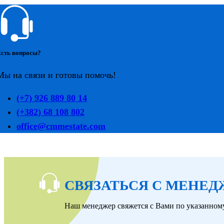
сть вопросы?
Мы на связи и готовы помочь!
(+7) 926 889 80 14
(+382) 68 108 802
office@cmmestate.com
СВЯЗАТЬСЯ С МЕНЕ
Наш менеджер свяжется с Вами по указанному