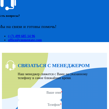
сть вопросы?
Мы на связи и готовы помочь!
(+7) 499 685 14 96
office@cmmestate.com
СВЯЗАТЬСЯ С МЕНЕДЖЕРОМ
Наш менеджер свяжется с Вами по указанному
телефону в самое ближайшее время.
Ваше имя
*
Телефон
*