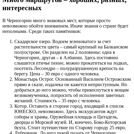
интересных
В Черногории много знаковых мест, которые просто
невозможно обойти вниманием. Иначе знания о стране будет
неполными. Среди таких памятников:
Скадарское озеро. Водоем зеленоватого за счет
растительности цвета – самый крупный на Балканском
полуострове. Он разделен на 2 половины: одна в
Черногории, другая – в Албании. Здесь постоянно
слышится птичье пение, можно прокатиться на лодках,
посетить Лессендро – полуразрушенную крепость на
берегу. Цена – 30 евро с одного человека.
Монастырь Острог. Основанный Василием Острожским
прямо в скале, издалека он кажется неприступным. Но
добраться до него можно, чтобы прикоснуться к мощам
великомученика, попросить об исполнении заветных
желаний. Стоимость – 35 евро с человека.
Котор. Оставить в стороне город, входящий в список
ЮНЕСКО, невозможно. Здесь экскурсантов ждут
соборы и храмы, Оружейная площадь и Цитадель,
дворцы и Морской музей. И, конечно, Боко-Которская
бухта. Стоит путешествие по Старому городу 25 евро.
Дубровник. До него рукой подать от Черногории.