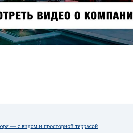
моря — с видом и просторной террасой