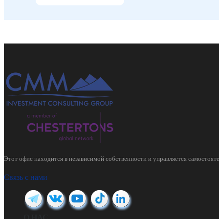
Этот офис находится в независимой собственности и управляется самостояте
Связь с нами
О НАС