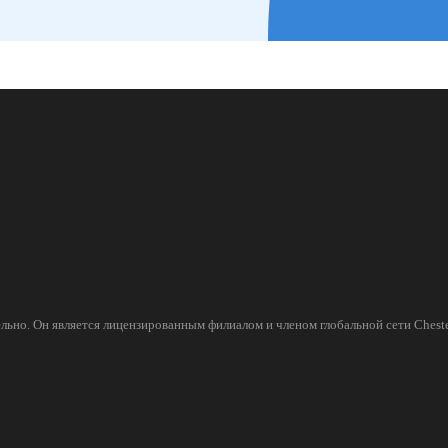
льно. Он является лицензированным филиалом и членом глобальной сети Cheste