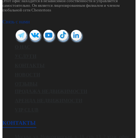
Этот офис находится в независимой собственности и управляется
самостоятельно. Он является лицензированным филиалом и членом
глобальной сети Chestertons
Связь с нами
О НАС
УСЛУГИ
КОНТАКТЫ
НОВОСТИ
ОТЗЫВЫ
ПРОДАЖА НЕДВИЖИМОСТИ
АРЕНДА НЕДВИЖИМОСТИ
VIP CLUB
КОНТАКТЫ
Москва, ул. Новорязанская, д. 18, стр. 13, 2 этаж, офис