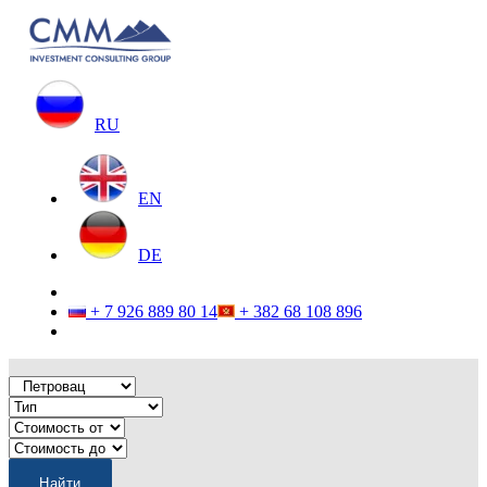
RU
EN
DE
+ 7 926 889 80 14
+ 382 68 108 896