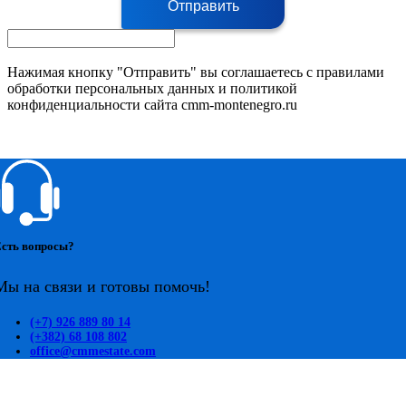
Отправить
Нажимая кнопку "Отправить" вы соглашаетесь с правилами
обработки персональных данных и политикой
конфиденциальности сайта cmm-montenegro.ru
сть вопросы?
Мы на связи и готовы помочь!
(+7) 926 889 80 14
(+382) 68 108 802
office@cmmestate.com