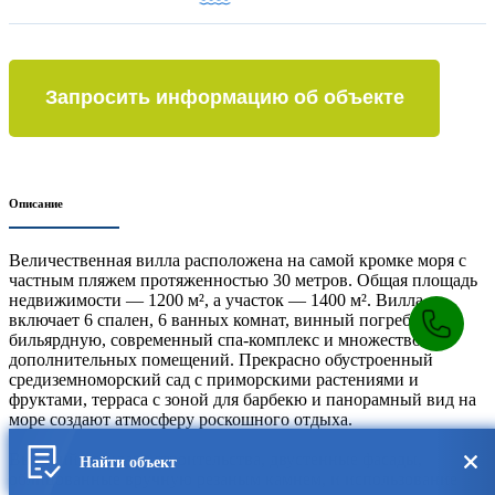
Запросить информацию об объекте
Описание
Bеличественная вилла расположена на самой кромке моря с
частным пляжем протяженностью 30 метров. Общая площадь
недвижимости — 1200 м², а участок — 1400 м². Вилла
включает 6 спален, 6 ванных комнат, винный погреб,
бильярдную, современный спа-комплекс и множество
дополнительных помещений. Прекрасно обустроенный
средиземноморский сад с приморскими растениями и
фруктами, терраса с зоной для барбекю и панорамный вид на
море создают атмосферу роскошного отдыха.
Высокий стандарт строительства, двустенные фасады,
Найти объект
облицованные вручную резаным камнем, и использование