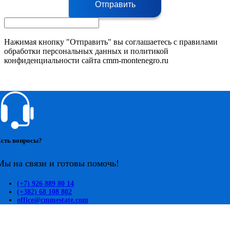
Отправить
Нажимая кнопку "Отправить" вы соглашаетесь с правилами
обработки персональных данных и политикой
конфиденциальности сайта cmm-montenegro.ru
сть вопросы?
Мы на связи и готовы помочь!
(+7) 926 889 80 14
(+382) 68 108 802
office@cmmestate.com