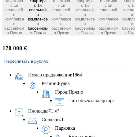
170 000 €
Пересчитать в рублях
Номер предложения:
1864
Регион:
Будва
Город:
Пржно
Тип объекта:
квартира
Площадь:
71 м²
Спальни:
1
Парковка
Вид на море