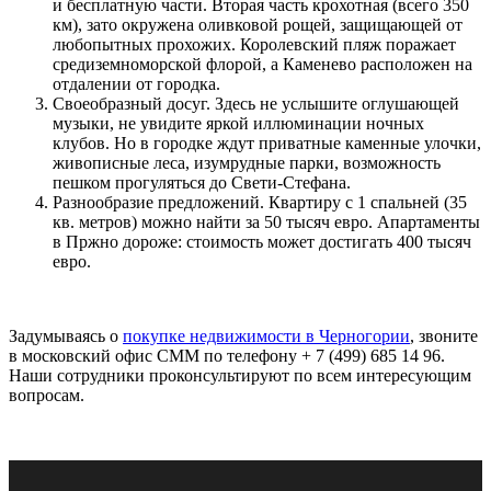
и бесплатную части. Вторая часть крохотная (всего 350
км), зато окружена оливковой рощей, защищающей от
любопытных прохожих. Королевский пляж поражает
средиземноморской флорой, а Каменево расположен на
отдалении от городка.
Своеобразный досуг. Здесь не услышите оглушающей
музыки, не увидите яркой иллюминации ночных
клубов. Но в городке ждут приватные каменные улочки,
живописные леса, изумрудные парки, возможность
пешком прогуляться до Свети-Стефана.
Разнообразие предложений. Квартиру с 1 спальней (35
кв. метров) можно найти за 50 тысяч евро. Апартаменты
в Пржно дороже: стоимость может достигать 400 тысяч
евро.
Задумываясь о
покупке недвижимости в Черногории
, звоните
в московский офис СММ по телефону + 7 (499) 685 14 96.
Наши сотрудники проконсультируют по всем интересующим
вопросам.