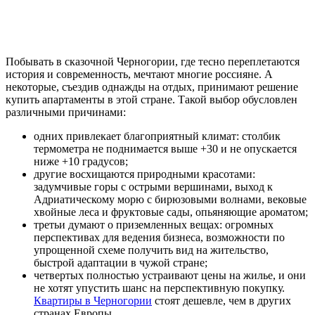
Побывать в сказочной Черногории, где тесно переплетаются
история и современность, мечтают многие россияне. А
некоторые, съездив однажды на отдых, принимают решение
купить апартаменты в этой стране. Такой выбор обусловлен
различными причинами:
одних привлекает благоприятный климат: столбик
термометра не поднимается выше +30 и не опускается
ниже +10 градусов;
другие восхищаются природными красотами:
задумчивые горы с острыми вершинами, выход к
Адриатическому морю с бирюзовыми волнами, вековые
хвойные леса и фруктовые сады, опьяняющие ароматом;
третьи думают о приземленных вещах: огромных
перспективах для ведения бизнеса, возможности по
упрощенной схеме получить вид на жительство,
быстрой адаптации в чужой стране;
четвертых полностью устраивают цены на жилье, и они
не хотят упустить шанс на перспективную покупку.
Квартиры в Черногории
стоят дешевле, чем в других
странах Европы.