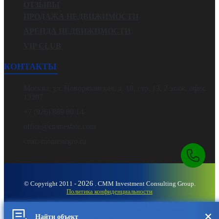
ОТЗЫВЫ
ПРОДАЖА НЕДВИЖИМОСТИ
АРЕНДА НЕДВИЖИМОСТИ
VIP CLUB
КОНТАКТЫ
Москва, ул. Новорязанская, д. 18, стр. 13, 2 этаж, офис
13207
+7 (926) 889 80 14
office@cmmestate.com
cmm-montenegro.ru
2026
© Copyright 2011 -
. CMM Investment Consulting Group.
Политика конфиденциальности
This site is protected by reCAPTCHA and the Google
Privacy Policy
and
Terms
of Service
apply.
Найти объект