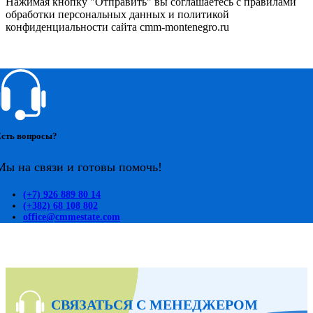
Нажимая кнопку "Отправить" вы соглашаетесь с правилами
обработки персональных данных и политикой
конфиденциальности сайта cmm-montenegro.ru
сть вопросы?
Мы на связи и готовы помочь!
(+7) 926 889 80 14
(+382) 68 108 802
office@cmmestate.com
СВЯЗАТЬСЯ С МЕНЕДЖЕРОМ