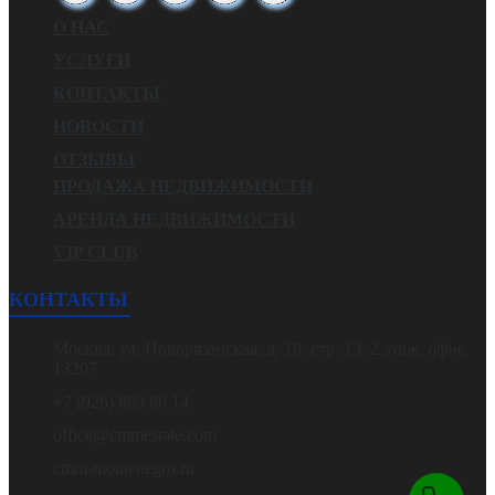
О НАС
УСЛУГИ
КОНТАКТЫ
НОВОСТИ
ОТЗЫВЫ
ПРОДАЖА НЕДВИЖИМОСТИ
АРЕНДА НЕДВИЖИМОСТИ
VIP CLUB
КОНТАКТЫ
Москва, ул. Новорязанская, д. 18, стр. 13, 2 этаж, офис
13207
+7 (926) 889 80 14
office@cmmestate.com
cmm-montenegro.ru