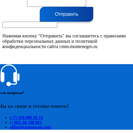
Отправить
Нажимая кнопку "Отправить" вы соглашаетесь с правилами
обработки персональных данных и политикой
конфиденциальности сайта cmm-montenegro.ru
сть вопросы?
Мы на связи и готовы помочь!
(+7) 926 889 80 14
(+382) 68 108 802
office@cmmestate.com