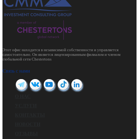
Этот офис находится в независимой собственности и управляется
самостоятельно. Он является лицензированным филиалом и членом
глобальной сети Chestertons
Связь с нами
О НАС
УСЛУГИ
КОНТАКТЫ
НОВОСТИ
ОТЗЫВЫ