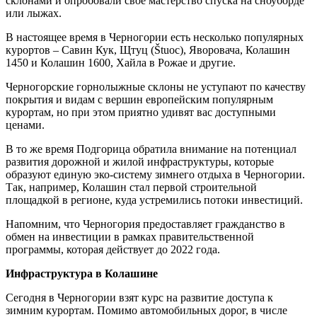
склонами и опробовали свое мастерство спуска на сноуборде
или лыжах.
В настоящее время в Черногории есть несколько популярных
курортов – Савин Кук, Щтуц (Štuoc), Яворовача, Колашин
1450 и Колашин 1600, Хайла в Рожае и другие.
Черногорские горнолыжные склоны не уступают по качеству
покрытия и видам с вершин европейским популярным
курортам, но при этом приятно удивят вас доступными
ценами.
В то же время Подгорица обратила внимание на потенциал
развития дорожной и жилой инфраструктуры, которые
образуют единую эко-систему зимнего отдыха в Черногории.
Так, например, Колашин стал первой строительной
площадкой в ​​регионе, куда устремились потоки инвестиций.
Напомним, что Черногория предоставляет гражданство в
обмен на инвестиции в рамках правительственной
программы, которая действует до 2022 года.
Инфраструктура в Колашине
Сегодня в Черногории взят курс на развитие доступа к
зимним курортам. Помимо автомобильных дорог, в числе