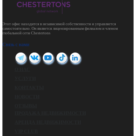
Этот офис находится в независимой собственности и управляется
самостоятельно. Он является лицензированным филиалом и членом
глобальной сети Chestertons
Связь с нами
О НАС
УСЛУГИ
КОНТАКТЫ
НОВОСТИ
ОТЗЫВЫ
ПРОДАЖА НЕДВИЖИМОСТИ
АРЕНДА НЕДВИЖИМОСТИ
VIP CLUB