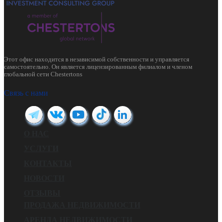
Этот офис находится в независимой собственности и управляется
самостоятельно. Он является лицензированным филиалом и членом
глобальной сети Chestertons
Связь с нами
О НАС
УСЛУГИ
КОНТАКТЫ
НОВОСТИ
ОТЗЫВЫ
ПРОДАЖА НЕДВИЖИМОСТИ
АРЕНДА НЕДВИЖИМОСТИ