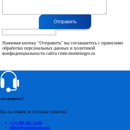
Отправить
Нажимая кнопку "Отправить" вы соглашаетесь с правилами
обработки персональных данных и политикой
конфиденциальности сайта cmm-montenegro.ru
сть вопросы?
Мы на связи и готовы помочь!
(+7) 499 685 14 96
office@cmmestate.com