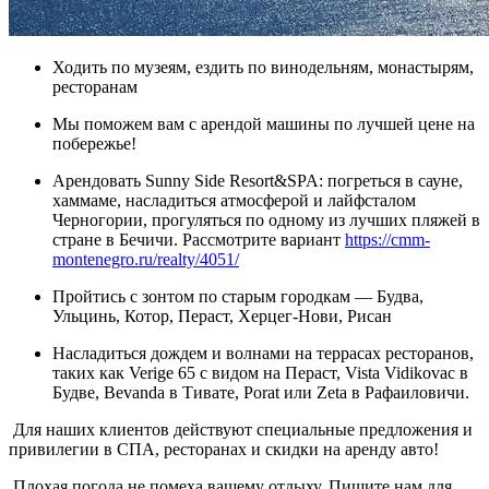
Ходить по музеям, ездить по винодельням, монастырям,
ресторанам
Мы поможем вам с арендой машины по лучшей цене на
побережье!
Арендовать Sunny Side Resort&SPA: погреться в сауне,
хаммаме, насладиться атмосферой и лайфсталом
Черногории, прогуляться по одному из лучших пляжей в
стране в Бечичи. Рассмотрите вариант
https://cmm-
montenegro.ru/realty/4051/
Пройтись с зонтом по старым городкам — Будва,
Ульцинь, Котор, Пераст, Херцег-Нови, Рисан
Насладиться дождем и волнами на террасах ресторанов,
таких как Verige 65 с видом на Пераст, Vista Vidikovac в
Будве, Bevanda в Тивате, Porat или Zeta в Рафаиловичи.
Для наших клиентов действуют специальные предложения и
привилегии в СПА, ресторанах и скидки на аренду авто!
Плохая погода не помеха вашему отдыху. Пишите нам для