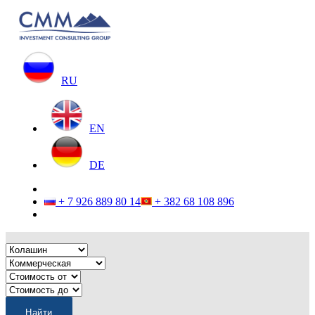
RU
EN
DE
+ 7 926 889 80 14
+ 382 68 108 896