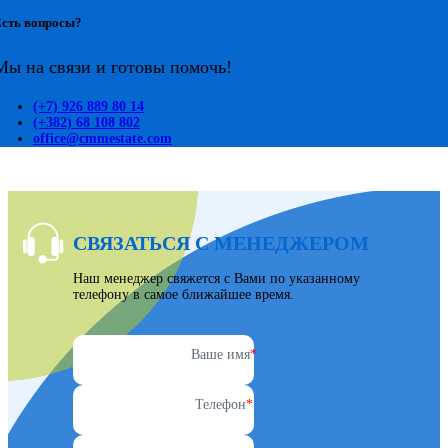
сть вопросы?
Мы на связи и готовы помочь!
(+7) 926 889 80 14
(+382) 68 108 802
office@cmmestate.com
СВЯЗАТЬСЯ С МЕНЕДЖЕРОМ
Наш менеджер свяжется с Вами по указанному
телефону в самое ближайшее время.
Ваше имя
*
Телефон
*