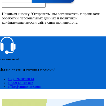
Нажимая кнопку "Отправить" вы соглашаетесь с правилами
обработки персональных данных и политикой
конфиденциальности сайта cmm-montenegro.ru
сть вопросы?
Мы на связи и готовы помочь!
(+7) 926 889 80 14
(+382) 68 108 802
office@cmmestate.com