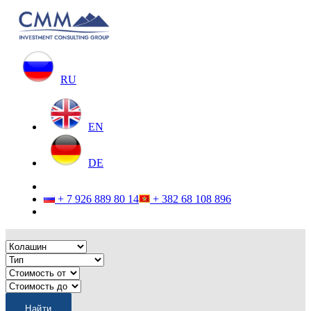
RU
EN
DE
+ 7 926 889 80 14
+ 382 68 108 896