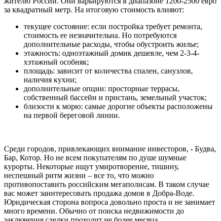
жителю России. Они варьируются в диапазоне 1200-2500 евро
за квадратный метр. На итоговую стоимость влияют:
текущее состояние: если постройка требует ремонта,
стоимость ее незначительна. Но потребуются
дополнительные расходы, чтобы обустроить жилье;
этажность: одноэтажный домик дешевле, чем 2-3-4-
хэтажный особняк;
площадь: зависит от количества спален, санузлов,
наличия кухни;
дополнительные опции: просторные террасы,
собственный бассейн и пристань, земельный участок;
близости к морю: самые дорогие объекты расположены
на первой береговой линии.
Среди городов, привлекающих внимание инвесторов, - Будва,
Бар, Котор. Но не всем покупателям по душе шумные
курорты. Некоторые ищут умиротворение, тишину,
неспешный ритм жизни – все то, что можно
противопоставить российским мегаполисам. В таком случае
вас может заинтересовать продажа домов в Добра-Воде.
Юридическая сторона вопроса довольно проста и не занимает
много времени. Обычно от поиска недвижимости до
заключения сделки проходит не более месяца.