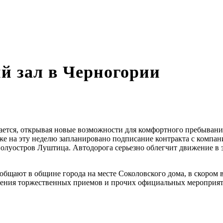
й зал в Черногории
ется, открывая новые возможности для комфортного пребывания к
же на эту неделю запланировано подписание контракта с компан
полуостров Луштица. Автодорога серьезно облегчит движение в э
ообщают в общине города на месте Соколовского дома, в скором 
едения торжественных приемов и прочих официальных мероприя