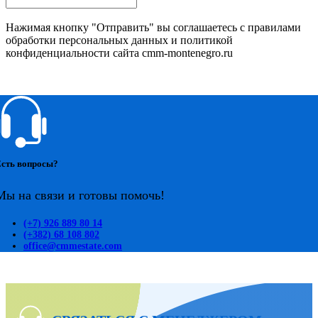
Нажимая кнопку "Отправить" вы соглашаетесь с правилами
обработки персональных данных и политикой
конфиденциальности сайта cmm-montenegro.ru
сть вопросы?
Мы на связи и готовы помочь!
(+7) 926 889 80 14
(+382) 68 108 802
office@cmmestate.com