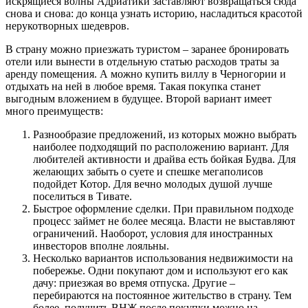
искрящиеся волны Адриатики заставляют возвращаться сюда
снова и снова: до конца узнать историю, насладиться красотой
нерукотворных шедевров.
В страну можно приезжать туристом – заранее бронировать
отели или вынести в отдельную статью расходов траты за
аренду помещения. А можно купить виллу в Черногории и
отдыхать на ней в любое время. Такая покупка станет
выгодным вложением в будущее. Второй вариант имеет
много преимуществ:
Разнообразие предложений, из которых можно выбрать
наиболее подходящий по расположению вариант. Для
любителей активности и драйва есть бойкая Будва. Для
желающих забыть о суете и спешке мегаполисов
подойдет Котор. Для вечно молодых душой лучше
поселиться в Тивате.
Быстрое оформление сделки. При правильном подходе
процесс займет не более месяца. Власти не выставляют
ограничений. Наоборот, условия для иностранных
инвесторов вполне лояльны.
Несколько вариантов использования недвижимости на
побережье. Одни покупают дом и используют его как
дачу: приезжая во время отпуска. Другие –
перебираются на постоянное жительство в страну. Тем
более, получить ВНЖ после покупки можно на