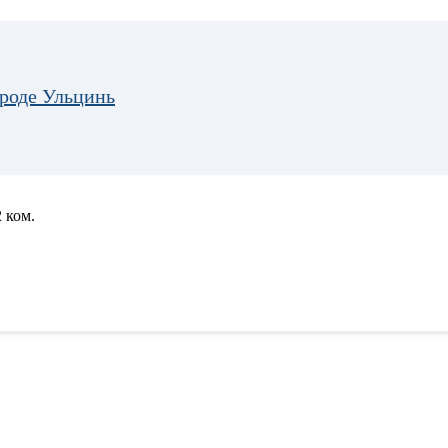
ороде Ульцинь
 ком.