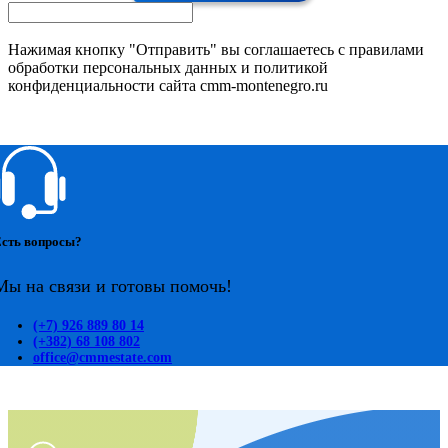
Нажимая кнопку "Отправить" вы соглашаетесь с правилами
обработки персональных данных и политикой
конфиденциальности сайта cmm-montenegro.ru
сть вопросы?
Мы на связи и готовы помочь!
(+7) 926 889 80 14
(+382) 68 108 802
office@cmmestate.com