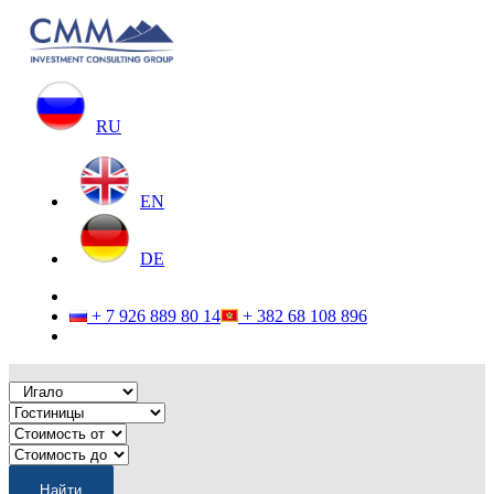
RU
EN
DE
+ 7 926 889 80 14
+ 382 68 108 896