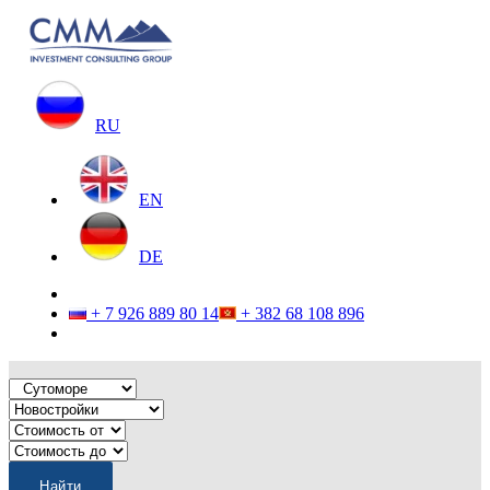
RU
EN
DE
+ 7 926 889 80 14
+ 382 68 108 896