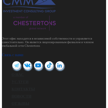
Этот офис находится в независимой собственности и управляется
самостоятельно. Он является лицензированным филиалом и членом
глобальной сети Chestertons
Связь с нами
О НАС
УСЛУГИ
КОНТАКТЫ
НОВОСТИ
ОТЗЫВЫ