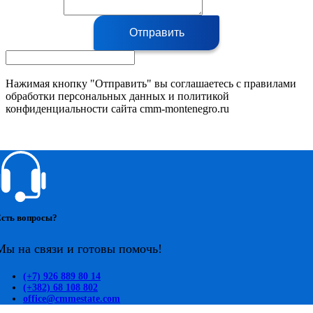
Отправить
Нажимая кнопку "Отправить" вы соглашаетесь с правилами
обработки персональных данных и политикой
конфиденциальности сайта cmm-montenegro.ru
сть вопросы?
Мы на связи и готовы помочь!
(+7) 926 889 80 14
(+382) 68 108 802
office@cmmestate.com